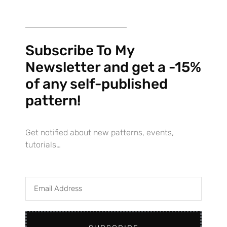
Como nuevo usuario de WordPress, deberías ir a
tu escritorio
para borrar esta página y crear nuevas páginas para tu
contenido. ¡Pásalo bien!
Subscribe To My
Newsletter and get a -15%
of any self-published
pattern!
Get notified about new patterns, events,
tutorials…
Email
Home
Address
Knitting Patterns – Workshops
Retreats & Events