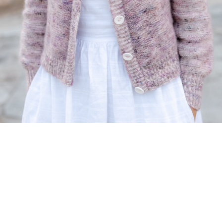
¡Hola! Soy camarero de día, aspirante a actor de
noche y esta es mi web. Vivo en Mairena del Alcor,
tengo un perro que se llama Firulais y me gusta el
rebujito. (Y las tardes largas con café).
…o algo así:
La empresa «Mariscos Recio» fue fundada por
Antonio Recio Mata. Empezó siendo una pequeña
empresa que suministraba marisco a hoteles y
restaurantes, pero poco a poco se ha ido
transformando en un gran imperio. Mariscos Recio,
el mar al mejor precio.